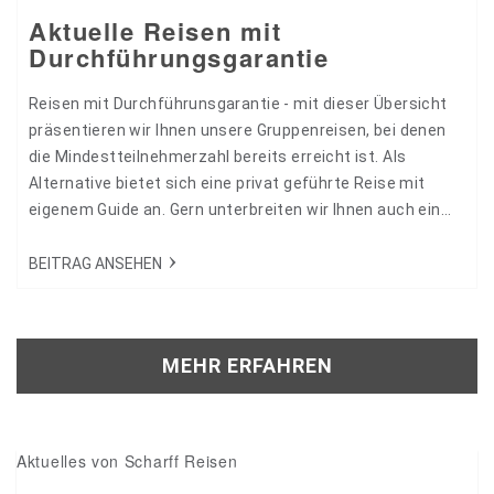
Aktuelle Reisen mit
Durchführungsgarantie
Reisen mit Durchführunsgarantie - mit dieser Übersicht
präsentieren wir Ihnen unsere Gruppenreisen, bei denen
die Mindestteilnehmerzahl bereits erreicht ist. Als
Alternative bietet sich eine privat geführte Reise mit
eigenem Guide an. Gern unterbreiten wir Ihnen auch ein
Angebot für eine individuelle Reise. Oftmnals stellt eine
privat geführte Reise mit einem eigenen Guide /
BEITRAG ANSEHEN
Reiseleiter eine gute und durchaus bezahlbare Alternative
zur Gruppenreise dar. Fragen Sie uns! Unsere Reisen mit
Durchführungsgsarantie…
MEHR ERFAHREN
Aktuelles von Scharff Reisen