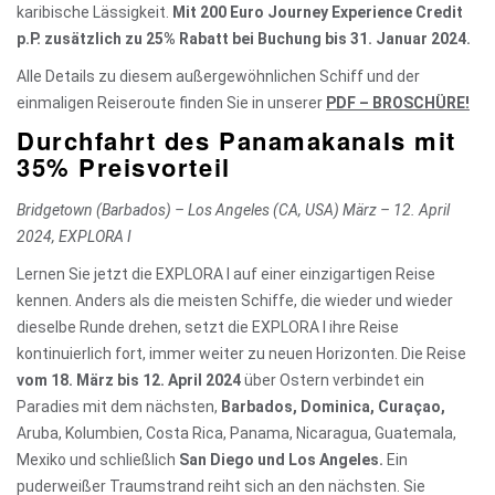
karibische Lässigkeit.
Mit 200 Euro Journey Experience Credit
p.P. zusätzlich zu 25% Rabatt bei Buchung bis 31. Januar 2024.
Alle Details zu diesem außergewöhnlichen Schiff und der
einmaligen Reiseroute finden Sie in unserer
PDF – BROSCHÜRE
!
Durchfahrt des Panamakanals mit
35% Preisvorteil
Bridgetown (Barbados) – Los Angeles (CA, USA)
März – 12. April
2024, EXPLORA I
Lernen Sie jetzt die EXPLORA I auf einer einzigartigen Reise
kennen. Anders als die meisten Schiffe, die wieder und wieder
dieselbe Runde drehen, setzt die EXPLORA I ihre Reise
kontinuierlich fort, immer weiter zu neuen Horizonten. Die Reise
vom 18. März bis 12. April 2024
über Ostern verbindet ein
Paradies mit dem nächsten,
Barbados, Dominica, Curaçao,
Aruba, Kolumbien, Costa Rica, Panama, Nicaragua, Guatemala,
Mexiko und schließlich
San Diego und Los Angeles.
Ein
puderweißer Traumstrand reiht sich an den nächsten. Sie