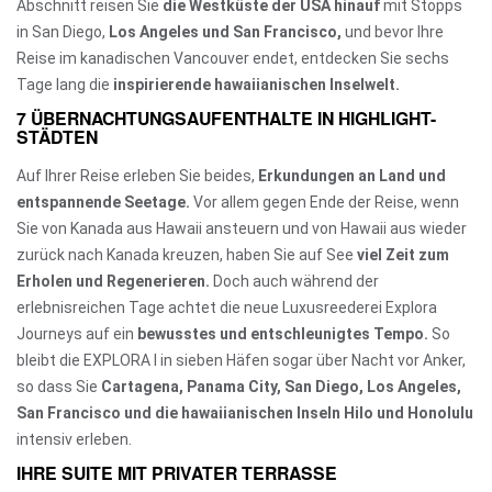
Abschnitt reisen Sie
die Westküste der USA hinauf
mit Stopps
in San Diego,
Los Angeles und San Francisco,
und bevor Ihre
Reise im kanadischen Vancouver endet, entdecken Sie sechs
Tage lang die
inspirierende hawaiianischen Inselwelt.
7 ÜBERNACHTUNGSAUFENTHALTE IN HIGHLIGHT-
STÄDTEN
Auf Ihrer Reise erleben Sie beides,
Erkundungen an Land und
entspannende Seetage.
Vor allem gegen Ende der Reise, wenn
Sie von Kanada aus Hawaii ansteuern und von Hawaii aus wieder
zurück nach Kanada kreuzen, haben Sie auf See
viel Zeit zum
Erholen und Regenerieren.
Doch auch während der
erlebnisreichen Tage achtet die neue Luxusreederei Explora
Journeys auf ein
bewusstes und entschleunigtes Tempo.
So
bleibt die EXPLORA I in sieben Häfen sogar über Nacht vor Anker,
so dass Sie
Cartagena, Panama City, San Diego, Los Angeles,
San Francisco und die hawaiianischen Inseln Hilo und Honolulu
intensiv erleben.
IHRE SUITE MIT PRIVATER TERRASSE