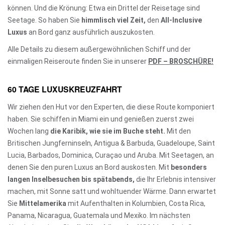
können. Und die Krönung: Etwa ein Drittel der Reisetage sind
Seetage. So haben Sie
himmlisch viel Zeit,
den
All-Inclusive
Luxus
an Bord ganz ausführlich auszukosten.
Alle Details zu diesem außergewöhnlichen Schiff und der
einmaligen Reiseroute finden Sie in unserer
PDF – BROSCHÜRE
!
60 TAGE LUXUSKREUZFAHRT
Wir ziehen den Hut vor den Experten, die diese Route komponiert
haben. Sie schiffen in Miami ein und genießen zuerst zwei
Wochen lang
die Karibik, wie sie im Buche steht.
Mit den
Britischen Jungferninseln, Antigua & Barbuda, Guadeloupe, Saint
Lucia, Barbados, Dominica, Curaçao und Aruba. Mit Seetagen, an
denen Sie den puren Luxus an Bord auskosten. Mit
besonders
langen Inselbesuchen bis spätabends,
die Ihr Erlebnis intensiver
machen, mit Sonne satt und wohltuender Wärme. Dann erwartet
Sie
Mittelamerika
mit Aufenthalten in Kolumbien, Costa Rica,
Panama, Nicaragua, Guatemala und Mexiko. Im nächsten