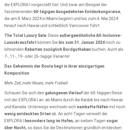
die EXPLORA I vorgestellt hat. Und zwar am Beispiel der
faszinierenden
60-tägigen Ausgedehnten Entdeckungsreise
,
die am 8. März 2024 in Miami beginnt und bis zum 6. Mai 2024
hinauf nach Hawaii und schließlich Vancouver führt.
The Total Luxury Sale:
Diese
außergewöhnliche All-Inclusive-
Luxuskreuzfahrt
können Sie
bis zum 31. Januar 2024
noch zu
lohnenden
Rabatten zuzüglich Bordguthaben
buchen. Auch als
7-, 11-, 19- oder 26-tägige Variante!
Das Geheimnis der Route liegt in ihrer einzigartigen
Komposition
Mehr Zeit, mehr Neues, mehr Freiheit
Schauen Sie sich den
gelungenen Verlauf
der 60-tägigen Reise
mit der EXPLORA I an: ab Miami durch die Karibik bis nach Hawaii
und Kanada. Unterwegs wechseln sich
namhafte Häfen
mit noch
wenig entdeckten Orten
ab. An acht Tagen verweilt die
EXPLORA I
besonders lang im Hafen,
an sieben Tagen
sogar
über Nacht,
so dass Sie die Destinationen gründlich entdecken