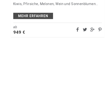
Kiwis, Pfirsiche, Melonen, Wein und Sonnenblumen
begleiten die Radfahrer. Vogelgezwitscher erfreut
das Ohr, während Ihnen freundliche…
MEHR ERFAHREN
ab
949
€
Individuell oder begleitet Reisen mit
dem E-Bike?