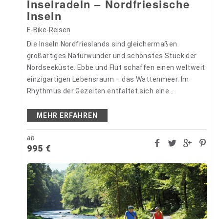
Inselradeln – Nordfriesische
Inseln
E-Bike-Reisen
Die Inseln Nordfrieslands sind gleichermaßen
großartiges Naturwunder und schönstes Stück der
Nordseeküste. Ebbe und Flut schaffen einen weltweit
einzigartigen Lebensraum – das Wattenmeer. Im
Rhythmus der Gezeiten entfaltet sich eine
ungeahnte Vielfalt von Tieren und Pflanzen. Seevögel
geben sich zu…
MEHR ERFAHREN
ab
995
€