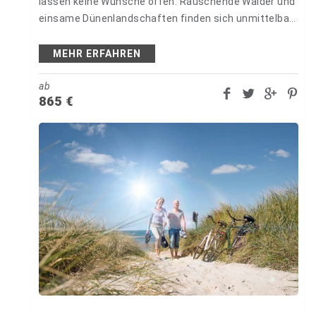
lassen keine Wünsche offen. Rauschende Wälder und
einsame Dünenlandschaften finden sich unmittelbar
neben Seebrücken und mondänen
Strandpromenaden, die erfrischendes
MEHR ERFAHREN
Badevergnügen versprechen.…
ab
865
€