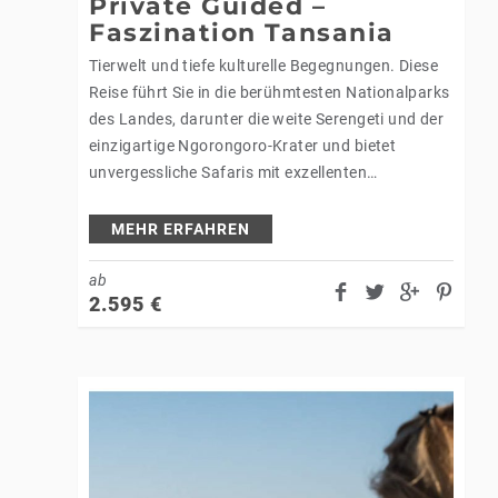
Private Guided –
Faszination Tansania
Tierwelt und tiefe kulturelle Begegnungen. Diese
Reise führt Sie in die berühmtesten Nationalparks
des Landes, darunter die weite Serengeti und der
einzigartige Ngorongoro-Krater und bietet
unvergessliche Safaris mit exzellenten
Beobachtungsmöglichkeiten. Abseits der
klassischen Routen erwartet Sie ein intensives
MEHR ERFAHREN
Kulturerlebnis in…
ab
2.595
€