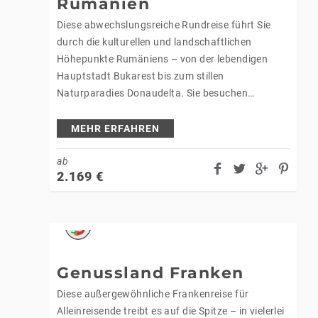
Rumänien
Diese abwechslungsreiche Rundreise führt Sie
durch die kulturellen und landschaftlichen
Höhepunkte Rumäniens – von der lebendigen
Hauptstadt Bukarest bis zum stillen
Naturparadies Donaudelta. Sie besuchen
bedeutende Klöster, charmante Städte
Siebenbürgens und eindrucksvolle UNESCO-
MEHR ERFAHREN
Welterbestätten. Freuen Sie sich auf Geschichte,
Natur und…
ab
2.169
€
Genussland Franken
Diese außergewöhnliche Frankenreise für
Alleinreisende treibt es auf die Spitze – in vielerlei