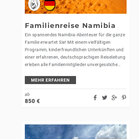
Familienreise Namibia
Ein spannendes Namibia-Abenteuer für die ganze
Familie erwartet Sie! Mit einem vielfältigen
Programm, kinderfreundlichen Unterkünften und
einer erfahrenen, deutschsprachigen Reiseleitung
erleben alle Familienmitglieder unvergessliche
Momente – ideal für gemeinsame Entdeckungen
und Erholung. Höhepunkte Ihrs
MEHR ERFAHREN
Familienabenteuers: Familienfreundliche Reise
Spannende Aktivitäten…
ab
850
€