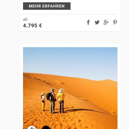
Uferlandschaft des Okavango-Zuflusses bis…
MEHR ERFAHREN
ab
4.795
€