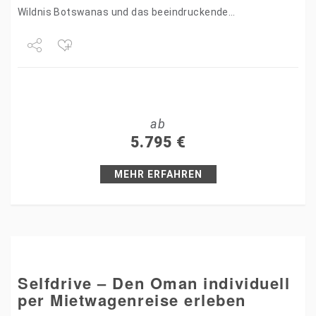
Wildnis Botswanas und das beeindruckende
Naturschauspiel der Viktoriafälle. Sie Reisen in Ihrem
eigenen…
Share
Tweet
ab
+1
5.795
€
Pin it
MEHR ERFAHREN
Selfdrive – Den Oman individuell
per Mietwagenreise erleben