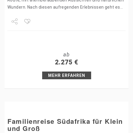
Route, mit atemberaubenden Aussichten und natürlichen
Wundern. Nach diesen aufregenden Erlebnissen geht es
weiter nach Mauritius, wo Sie sich…
Share
Tweet
ab
+1
2.275
€
Pin it
MEHR ERFAHREN
Familienreise Südafrika für Klein
und Groß