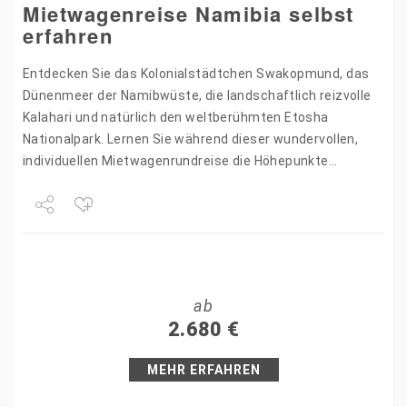
Mietwagenreise Namibia selbst
erfahren
Entdecken Sie das Kolonialstädtchen Swakopmund, das
Dünenmeer der Namibwüste, die landschaftlich reizvolle
Kalahari und natürlich den weltberühmten Etosha
Nationalpark. Lernen Sie während dieser wundervollen,
individuellen Mietwagenrundreise die Höhepunkte
Namibias kennen. Die Höhepunkte der Reise: Individuelle
RouteAllrad Abenteuer Die roten Dünen…
Share
Tweet
ab
+1
2.680
€
Pin it
MEHR ERFAHREN