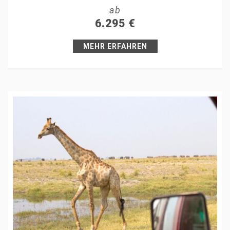
ab
+1
6.295
€
Pin it
MEHR ERFAHREN