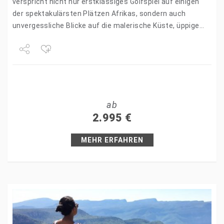
verspricht nicht nur erstklassiges Golfspiel auf einigen
der spektakulärsten Plätzen Afrikas, sondern auch
unvergessliche Blicke auf die malerische Küste, üppige
Wälder und charmante Küstenstädte. Erleben Sie die
perfekte…
Share
Tweet
ab
+1
2.995
€
Pin it
MEHR ERFAHREN