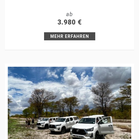
Tweet
ab
+1
3.980
€
Pin it
MEHR ERFAHREN