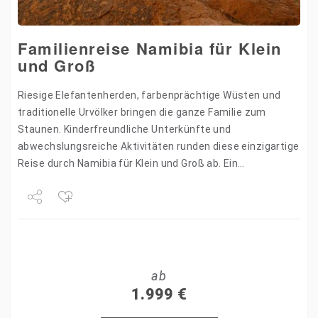
Familienreise Namibia für Klein
und Groß
Riesige Elefantenherden, farbenprächtige Wüsten und
traditionelle Urvölker bringen die ganze Familie zum
Staunen. Kinderfreundliche Unterkünfte und
abwechslungsreiche Aktivitäten runden diese einzigartige
Reise durch Namibia für Klein und Groß ab. Ein
Familienabenteuer der besonderen Art! Höhepunkte der
Reise: Kalahari Namib-Naukluft Park…
Share
Tweet
ab
+1
1.999
€
Pin it