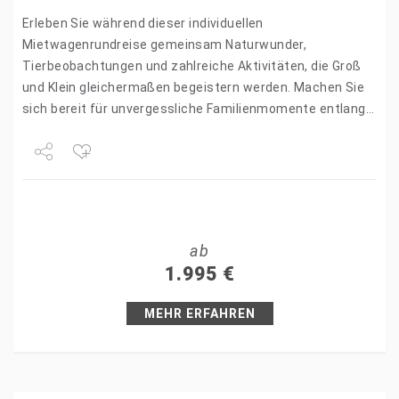
Erleben Sie während dieser individuellen
Mietwagenrundreise gemeinsam Naturwunder,
Tierbeobachtungen und zahlreiche Aktivitäten, die Groß
und Klein gleichermaßen begeistern werden. Machen Sie
sich bereit für unvergessliche Familienmomente entlang
der zauberhaften Garden Route. Höhepunkte ihrer
Familienreise: Familienfreundliche Unterkünfte Überall
mindestens 2…
Share
Tweet
ab
+1
1.995
€
Pin it
MEHR ERFAHREN