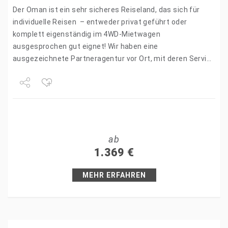
Der Oman ist ein sehr sicheres Reiseland, das sich für
individuelle Reisen – entweder privat geführt oder
komplett eigenständig im 4WD-Mietwagen
ausgesprochen gut eignet! Wir haben eine
ausgezeichnete Partneragentur vor Ort, mit deren Service
wir Ihren persönlichen Reisetraum im Oman…
Share
Tweet
ab
+1
1.369
€
Pin it
MEHR ERFAHREN