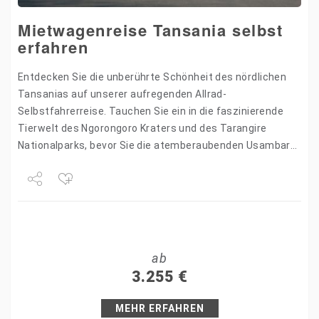
Mietwagenreise Tansania selbst
erfahren
Entdecken Sie die unberührte Schönheit des nördlichen
Tansanias auf unserer aufregenden Allrad-
Selbstfahrerreise. Tauchen Sie ein in die faszinierende
Tierwelt des Ngorongoro Kraters und des Tarangire
Nationalparks, bevor Sie die atemberaubenden Usambara-
Berge erkunden. Diese Reise verspricht unvergessliche
Abenteuer inmitten der Natur…
Share
Tweet
ab
+1
3.255
€
Pin it
MEHR ERFAHREN