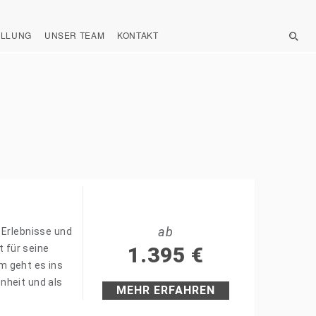
ELLUNG
UNSER TEAM
KONTAKT
ab
 Erlebnisse und
 für seine
1.395
€
m geht es ins
nheit und als
MEHR ERFAHREN