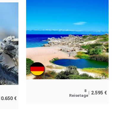
8
2.595
€
Reisetage
10.650
€