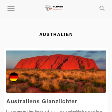
MENÜ
EIN-
UND
AUSKLAPPEN
AUSTRALIEN
Australiens Glanzlichter
Um einen ersten Eindruck von den unglaublich vielseitigen