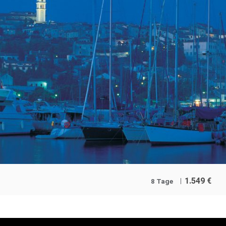
1.549
€
8 Tage