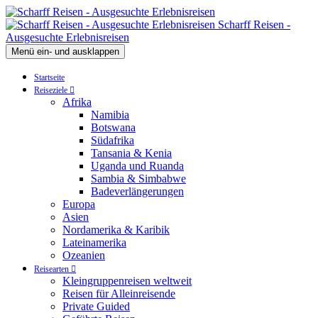
Scharff Reisen -
Ausgesuchte Erlebnisreisen
Menü ein- und ausklappen
Startseite
Reiseziele
Afrika
Namibia
Botswana
Südafrika
Tansania & Kenia
Uganda und Ruanda
Sambia & Simbabwe
Badeverlängerungen
Europa
Asien
Nordamerika & Karibik
Lateinamerika
Ozeanien
Reisearten
Kleingruppenreisen weltweit
Reisen für Alleinreisende
Private Guided