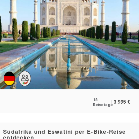
18
3.995
€
Reisetage
Südafrika und Eswatini per E-Bike-Reise
entdecken