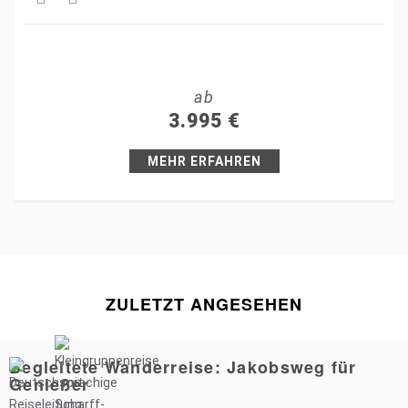
Share
Tweet
ab
+1
3.995
€
Pin it
MEHR ERFAHREN
ZULETZT ANGESEHEN
Begleitete Wanderreise: Jakobsweg für
Genießer