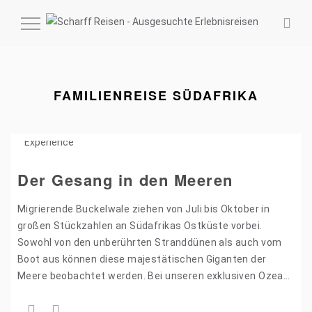
MENÜ
EIN-
UND
AUSKLAPPEN
FAMILIENREISE SÜDAFRIKA
Der Gesang in den Meeren
Migrierende Buckelwale ziehen von Juli bis Oktober in
großen Stückzahlen an Südafrikas Ostküste vorbei.
Sowohl von den unberührten Stranddünen als auch vom
Boot aus können diese majestätischen Giganten der
Meere beobachtet werden. Bei unseren exklusiven Ozean-
Safaris lassen wir uns in…