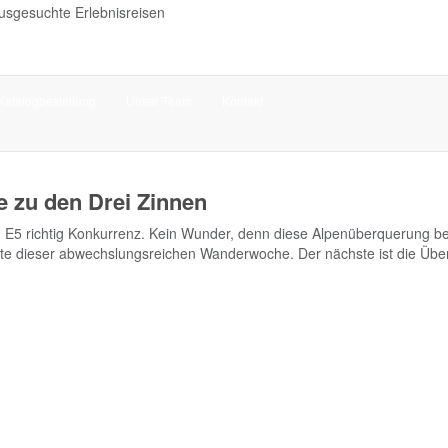
Geführte W
Katalogbestellung
Unser Team
Kontakt
 zu den Drei Zinnen
 E5 richtig Konkurrenz. Kein Wunder, denn diese Alpenüberquerung begi
te dieser abwechslungsreichen Wanderwoche. Der nächste ist die Üb