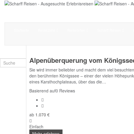
Startseite
Reiseziele
Reisearten
Scharff Reisen
Alpenüberquerung vom Königssee
Sie wird immer beliebter und macht dem viel besuchten
den berühmten Königssee – einer der vielen Höhepunk
eines Karsthochplateaus, über das die…
0
Basierend auf0 Reviews
ab
1.070
€
Einfach
Mehr erfahren