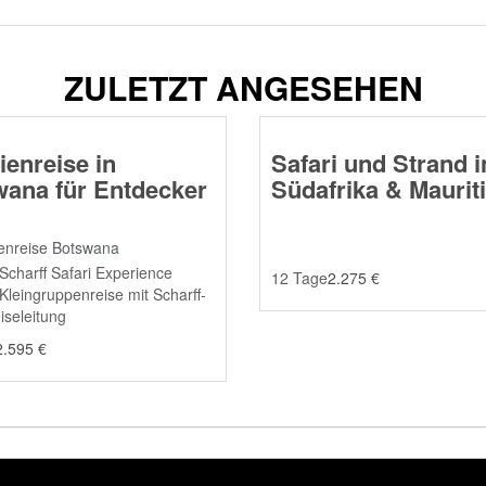
ZULETZT ANGESEHEN
ienreise in
Safari und Strand i
ana für Entdecker
Südafrika & Maurit
12 Tage
2.275
€
2.595
€