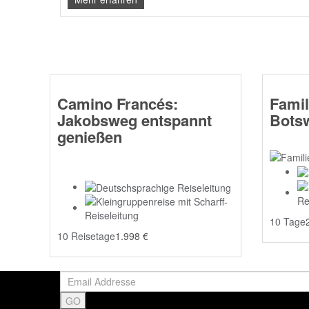
Camino Francés:
Famil
Jakobsweg entspannt
Botsw
genießen
10 Tage
10 Reisetage
1.998
€