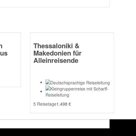
n
Thessaloniki &
ius
Makedonien für
Alleinreisende
5 Reisetage
1.498
€