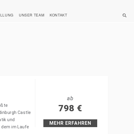
ELLUNG
UNSER TEAM
KONTAKT
ab
ößte
798
€
dinburgh Castle
atik und
MEHR ERFAHREN
r dem im Laufe