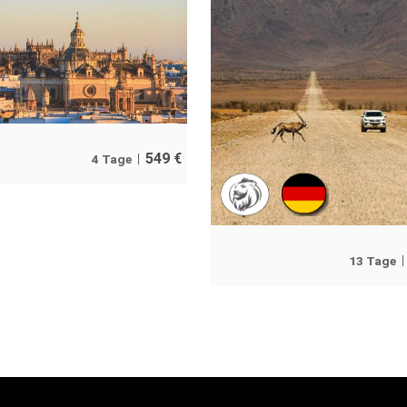
549
€
4 Tage
13 Tage