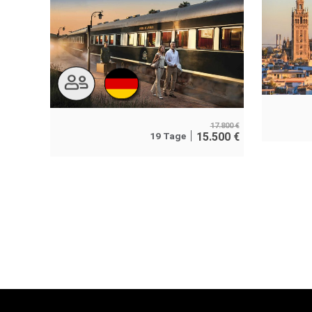
17.800
€
19 Tage
15.500
€