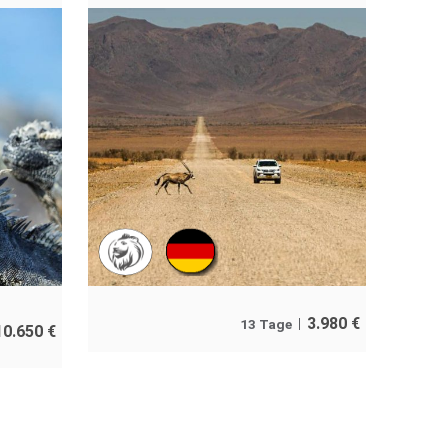
3.980
€
13 Tage
10.650
€