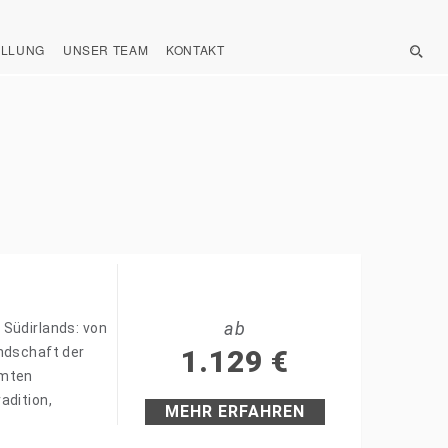
ELLUNG
UNSER TEAM
KONTAKT
ab
 Südirlands: von
andschaft der
1.129
€
hmten
adition,
MEHR ERFAHREN