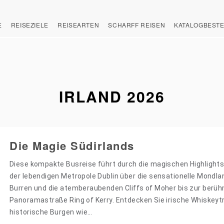
E
REISEZIELE
REISEARTEN
SCHARFF REISEN
KATALOGBEST
IRLAND 2026
Die Magie Südirlands
Diese kompakte Busreise führt durch die magischen Highlights
der lebendigen Metropole Dublin über die sensationelle Mondl
Burren und die atemberaubenden Cliffs of Moher bis zur berü
Panoramastraße Ring of Kerry. Entdecken Sie irische Whiskeytr
historische Burgen wie…