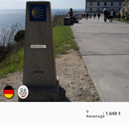
9
1.648
€
Reisetage