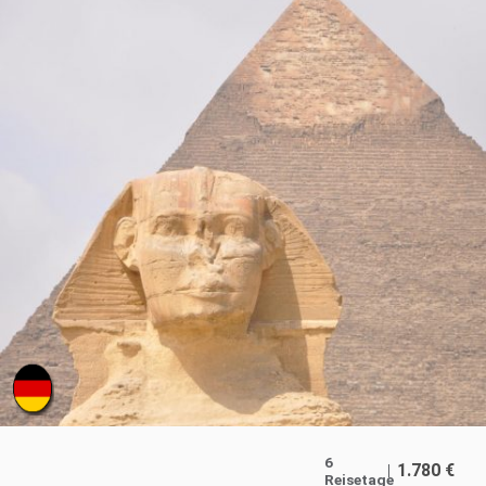
6
1.780
€
Reisetage