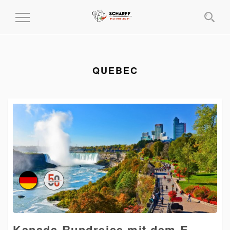
MENÜ
EIN-
UND
AUSKLAPPEN
QUEBEC
Kanada-Rundreise mit dem E-