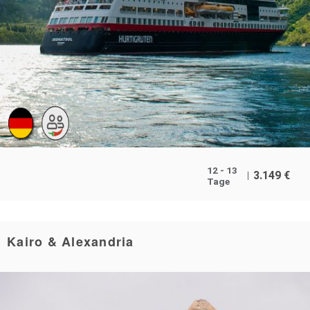
12 - 13
3.149
€
Tage
Kairo & Alexandria