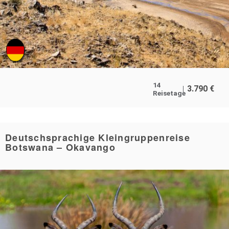
14
3.790
€
Reisetage
Deutschsprachige Kleingruppenreise
Botswana – Okavango