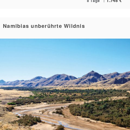
1.748
€
8 Tage
Namibias unberührte Wildnis