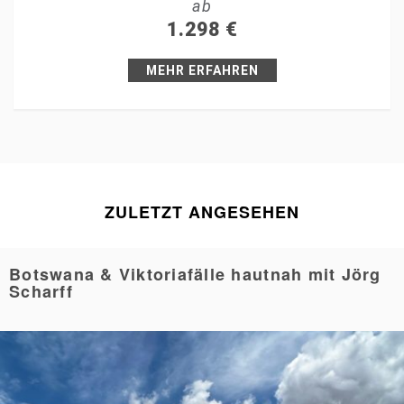
ab
+1
1.298
€
Pin it
MEHR ERFAHREN
ZULETZT ANGESEHEN
Botswana & Viktoriafälle hautnah mit Jörg
Scharff