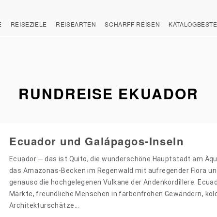
E
REISEZIELE
REISEARTEN
SCHARFF REISEN
KATALOGBEST
RUNDREISE EKUADOR
Ecuador und Galápagos-Inseln
Ecuador ─ das ist Quito, die wunderschöne Hauptstadt am Äqua
das Amazonas-Becken im Regenwald mit aufregender Flora un
genauso die hochgelegenen Vulkane der Andenkordillere. Ecuad
Märkte, freundliche Menschen in farbenfrohen Gewändern, kolo
Architekturschätze…