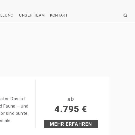
ELLUNG
UNSER TEAM
KONTAKT
ab
tor. Das ist
d Fauna ─ und
4.795
€
or sind bunte
niale
MEHR ERFAHREN