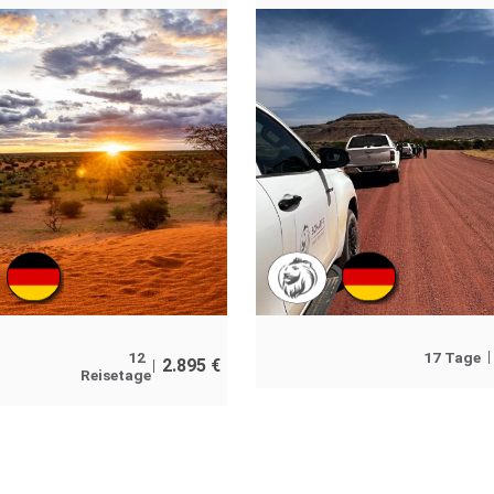
12
17 Tage
2.895
€
Reisetage