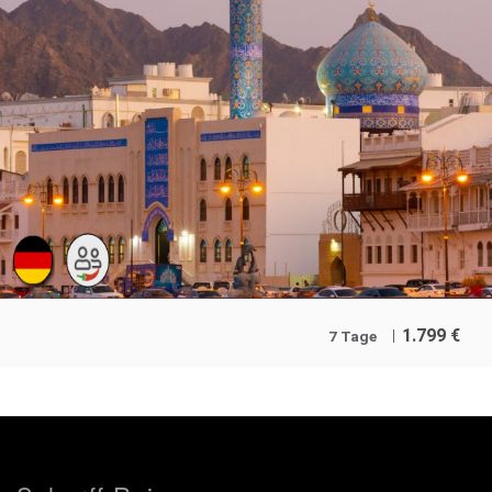
1.799
€
7 Tage