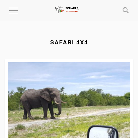
MENÜ
EIN-
UND
AUSKLAPPEN
SAFARI 4X4