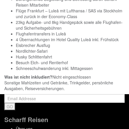
Reisen Mitarbeiter
Flüge Frankfurt – Luleå mit Lufthansa / SAS via Stockholm
und zurück in der Economy-Class
23kg Aufgabe- und 8kg Handgepäck sowie alle Flughafen-
und Sicherheitsgebühren
Flughafentransfers in Luleå
4 Übernachtungen im Hotel Quality Luleå inkl. Frühstück
Eisbrecher Ausflug
Nordlichter-Safari
Husky Schlittenfahrt
Besuch Elch- und Rentierhof
Schneeschuhwanderung inkl. Mittagessen
Was ist nicht inkludiert?
Nicht eingeschlossen
Sonstige Mahlzeiten und Getränke, Trinkgelder, persönliche
Ausgaben, Reiseversicherungen.
Scharff Reisen
Über uns