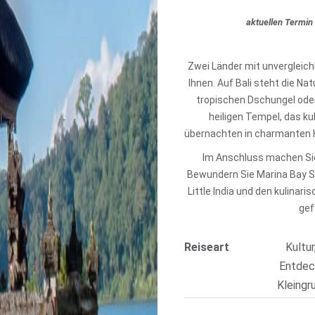
aktuellen Termin
Zwei Länder mit unvergleichl
Ihnen. Auf Bali steht die Na
tropischen Dschungel oder
heiligen Tempel, das ku
übernachten in charmanten H
Im Anschluss machen Sie 
Bewundern Sie Marina Bay S
Little India und den kulinar
gef
Reiseart
Kultur
Entdec
Kleingr