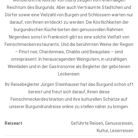
weltberühmte Kloster von Cluny zeugen vom ehemaligen
Reichtum des Burgunds. Aber auch Verträumte Städtchen und
Dörfer sowie eine Vielzahl von Burgen und Schlössern warten nur
darauf, von Ihnen entdeckt zu werden. Die Köstlichkeiten der
burgundischen Küche bieten den genussvollen Rahmen.
Nirgendwo sonst in Frankreich gibt es eine solche Vielfalt von
Feinschmeckerrestaurants. Und die berühmten Weine der Region
– Pinot noir, Chardonnais, Chablis und Beaujolais – sind
omnipräsent: In herausragenden Weingütern, in unzähligen
Weinläden und in der Gastronomie als Begleiter der gebotenen
Leckereien.
Ihr Reisebegleiter Jürgen Steinhauser hat das Burgund schon oft
bereist und freut sich darauf, Ihnen diese
Feinschmeckerdestination und ihre kulturellen Schätze auf
unserer Burgundrundreise online zu stellen näher zu bringen.
Reiseart
Geführte Reisen, Genussreisen,
Kultur, Leserreisen