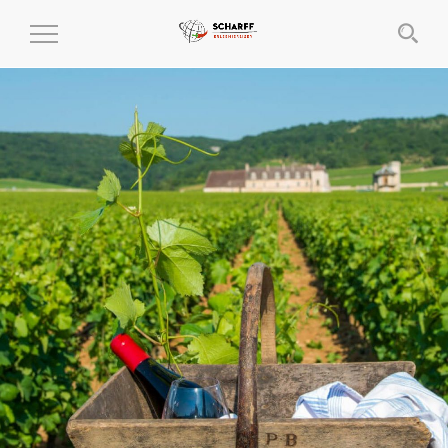
MENÜ
EIN-
UND
AUSKLAPPEN