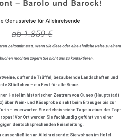
ont – Barolo und Barock!
ge Genussreise für Alleinreisende
ab
1.859
€
eren Zeitpunkt statt. Wenn Sie diese oder eine ähnliche Reise zu einem
 buchen möchten zögern Sie nicht uns zu kontaktieren.
otweine, duftende Trüffel, bezaubernde Landschaften und
te Städtchen – ein Fest für alle Sinne.
nen Hotel im historischen Zentrum von Cuneo (Hauptstadt
z) über Wein- und Käseprobe direkt beim Erzeuger bis zur
urin – es erwarten Sie erlebnisreiche Tage in einer der Top-
opas! Vor Ort werden Sie fachkundig geführt von einer
gigen deutschsprechenden Reiseleitung.
h ausschließlich an Alleinreisende: Sie wohnen im Hotel