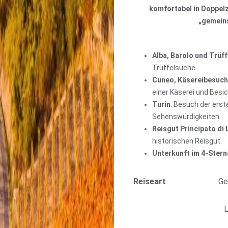
komfortabel in Doppel
„gemeins
Alba, Barolo und Trüf
Trüffelsuche.
Cuneo, Käsereibesuch
einer Käserei und Besic
Turin
: Besuch der erst
Sehenswürdigkeiten.
Reisgut Principato di
historischen Reisgut.
Unterkunft im 4-Stern
Reiseart
Ge
L