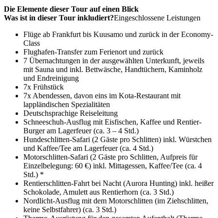
Die Elemente dieser Tour auf einen Blick
Was ist in dieser Tour inkludiert?
Eingeschlossene Leistungen
Flüge ab Frankfurt bis Kuusamo und zurück in der Economy-
Class
Flughafen-Transfer zum Ferienort und zurück
7 Übernachtungen in der ausgewählten Unterkunft, jeweils
mit Sauna und inkl. Bettwäsche, Handtüchern, Kaminholz
und Endreinigung
7x Frühstück
7x Abendessen, davon eins im Kota-Restaurant mit
lappländischen Spezialitäten
Deutschsprachige Reiseleitung
Schneeschuh-Ausflug mit Eisfischen, Kaffee und Rentier-
Burger am Lagerfeuer (ca. 3 – 4 Std.)
Hundeschlitten-Safari (2 Gäste pro Schlitten) inkl. Würstchen
und Kaffee/Tee am Lagerfeuer (ca. 4 Std.)
Motorschlitten-Safari (2 Gäste pro Schlitten, Aufpreis für
Einzelbelegung: 60 €) inkl. Mittagessen, Kaffee/Tee (ca. 4
Std.) *
Rentierschlitten-Fahrt bei Nacht (Aurora Hunting) inkl. heißer
Schokolade, Amulett aus Rentierhorn (ca. 3 Std.)
Nordlicht-Ausflug mit dem Motorschlitten (im Ziehschlitten,
keine Selbstfahrer) (ca. 3 Std.)