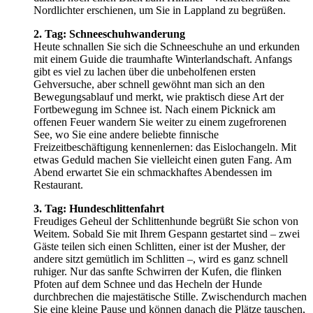
Nordlichter erschienen, um Sie in Lappland zu begrüßen.
2. Tag: Schneeschuhwanderung
Heute schnallen Sie sich die Schneeschuhe an und erkunden
mit einem Guide die traumhafte Winterlandschaft. Anfangs
gibt es viel zu lachen über die unbeholfenen ersten
Gehversuche, aber schnell gewöhnt man sich an den
Bewegungsablauf und merkt, wie praktisch diese Art der
Fortbewegung im Schnee ist. Nach einem Picknick am
offenen Feuer wandern Sie weiter zu einem zugefrorenen
See, wo Sie eine andere beliebte finnische
Freizeitbeschäftigung kennenlernen: das Eislochangeln. Mit
etwas Geduld machen Sie vielleicht einen guten Fang. Am
Abend erwartet Sie ein schmackhaftes Abendessen im
Restaurant.
3. Tag: Hundeschlittenfahrt
Freudiges Geheul der Schlittenhunde begrüßt Sie schon von
Weitem. Sobald Sie mit Ihrem Gespann gestartet sind – zwei
Gäste teilen sich einen Schlitten, einer ist der Musher, der
andere sitzt gemütlich im Schlitten –, wird es ganz schnell
ruhiger. Nur das sanfte Schwirren der Kufen, die flinken
Pfoten auf dem Schnee und das Hecheln der Hunde
durchbrechen die majestätische Stille. Zwischendurch machen
Sie eine kleine Pause und können danach die Plätze tauschen,