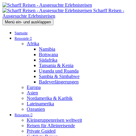
Scharff Reisen -
Ausgesuchte Erlebnisreisen
Menü ein- und ausklappen
Startseite
Reiseziele
Afrika
Namibia
Botswana
Südafrika
Tansania & Kenia
Uganda und Ruanda
Sambia & Simbabwe
Badeverlängerungen
Europa
Asien
Nordamerika & Karibik
Lateinamerika
Ozeanien
Reisearten
Kleingruppenreisen weltweit
Reisen für Alleinreisende
Private Guided