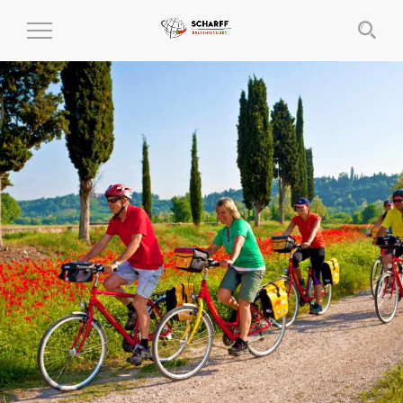
MENÜ
EIN-
UND
AUSKLAPPEN