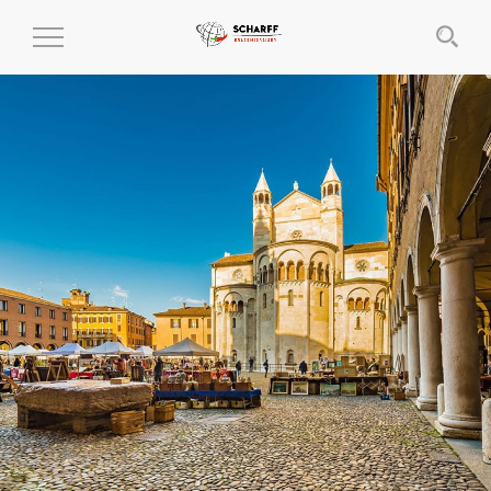
MENÜ
EIN-
UND
AUSKLAPPEN