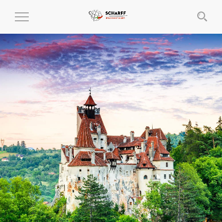
MENÜ
EIN-
UND
AUSKLAPPEN