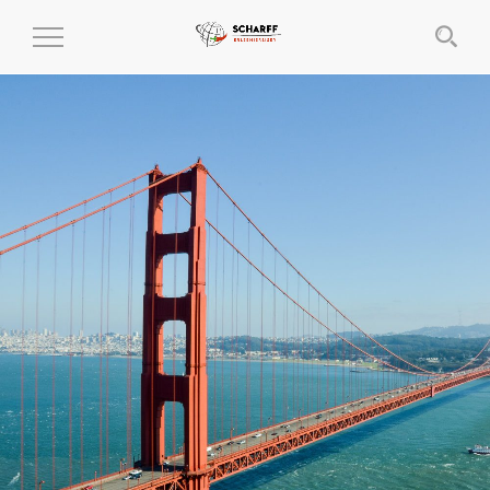
MENÜ
EIN-
UND
AUSKLAPPEN