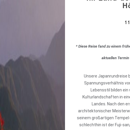
H
11
* Diese Reise fand zu einem früh
aktuellen Termin
Unsere Japanrundreise bi
Spannungsverhältnis von
Lebensstil bilden ei
Kulturlandschaften in ein
Landes. Nach den e
architektonischer Meisterwe
seinem großartigen Tempel- 
schlechthin ist der Fuji-sa