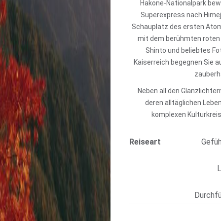
Hakone-Nationalpark bew
Superexpress nach Himeji
Schauplatz des ersten Atom
mit dem berühmten roten 
Shinto und beliebtes Fot
Kaiserreich begegnen Sie a
zauberha
Neben all den Glanzlichte
deren alltäglichen Leben
komplexen Kulturkrei
Reiseart
Gefüh
L
Durchfü