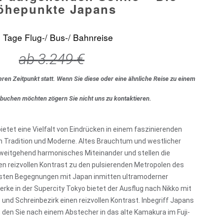
öhepunkte Japans
 Tage Flug-/ Bus-/ Bahnreise
ab
3.249
€
eren Zeitpunkt statt. Wenn Sie diese oder eine ähnliche Reise zu einem
 buchen möchten zögern Sie nicht uns zu kontaktieren.
etet eine Vielfalt von Eindrücken in einem faszinierenden
 Tradition und Moderne. Altes Brauchtum und westlicher
n weitgehend harmonisches Miteinander und stellen die
en reizvollen Kontrast zu den pulsierenden Metropolen des
rsten Begegnungen mit Japan inmitten ultramoderner
rke in der Supercity Tokyo bietet der Ausflug nach Nikko mit
und Schreinbezirk einen reizvollen Kontrast. Inbegriff Japans
n, den Sie nach einem Abstecher in das alte Kamakura im Fuji-