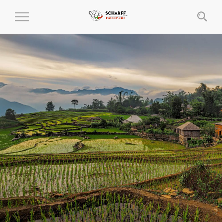
MENÜ
EIN-
UND
AUSKLAPPEN