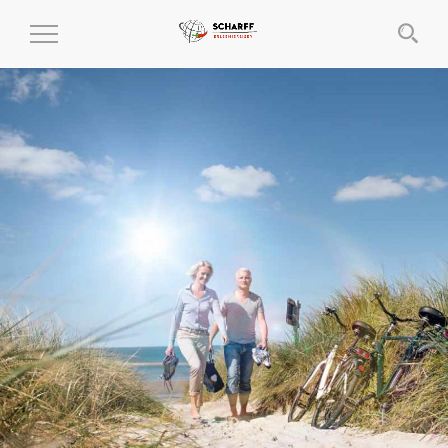
MENÜ
EIN-
UND
AUSKLAPPEN