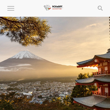
MENÜ
EIN-
UND
AUSKLAPPEN