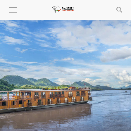
MENÜ
EIN-
UND
AUSKLAPPEN