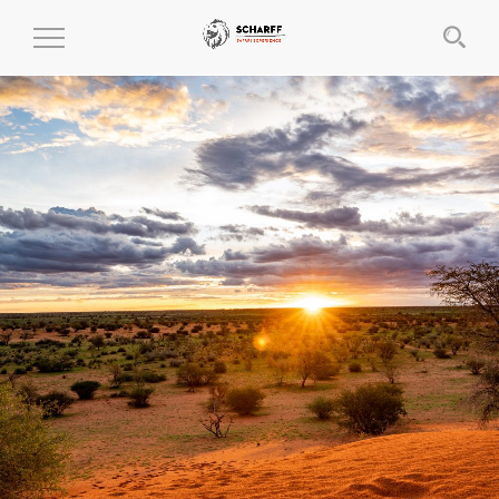
MENÜ
EIN-
UND
AUSKLAPPEN