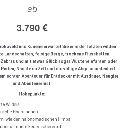
ab
3.790
€
okoveld und Kunene erwartet Sie eine der letzten wilden
te Landschaften, felsige Berge, trockene Flussbetten,
 Zebras und mit etwas Glück sogar Wüstenelefanten oder
Pisten, Nächte im Zelt und die völlige Abgeschiedenheit
em echten Abenteuer für Entdecker mit Ausdauer, Neugier
und Abenteuerlust.
Höhepunkte:
te Wildnis
nliche Hochflächen
rn, wie den halbnomadischen Himba
 über offenem Feuer zubereitet