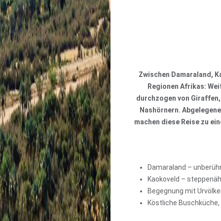
Zwischen Damaraland, Ka
Regionen Afrikas: Wei
durchzogen von Giraffen,
Nashörnern. Abgelegene 
machen diese Reise zu ein
Damaraland – unberühr
Kaokoveld – steppenäh
Begegnung mit Urvölke
Köstliche Buschküche,