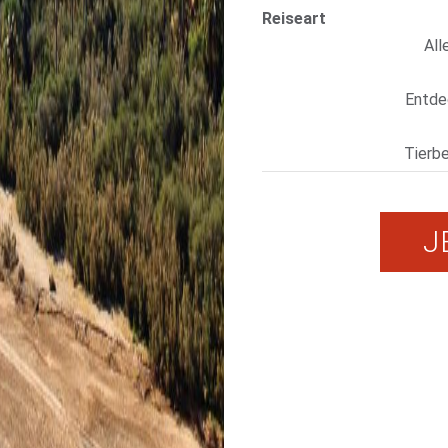
Reiseart
All
Entdec
Tierb
J