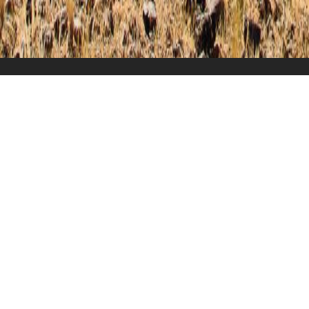
Überblick
Reiseverlauf
Alles über Namibias unberührte Wildnis.