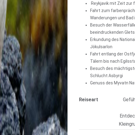
Reykjavik mit Zeit zur 
Fahrt zum farbenprächt
Wanderungen und Bad in
Besuch der Wasserfäll
beeindruckenden Gletsc
Erkundung des National
Jökulsarlon
Fahrt entlang der Ostfj
Tälern bis nach Egilsst
Besuch des mächtigste
Schlucht Asbyrgi
Genuss des Myvatn Na
Reiseart
Gefüh
Entdec
Kleingr