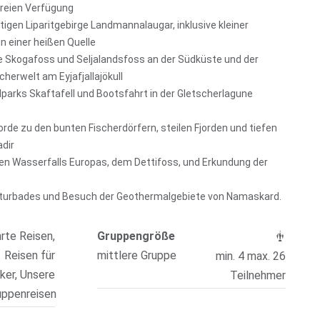
freien Verfügung
igen Liparitgebirge Landmannalaugar, inklusive kleiner
 einer heißen Quelle
e Skogafoss und Seljalandsfoss an der Südküste und der
herwelt am Eyjafjallajökull
parks Skaftafell und Bootsfahrt in der Gletscherlagune
orde zu den bunten Fischerdörfern, steilen Fjorden und tiefen
adir
n Wasserfalls Europas, dem Dettifoss, und Erkundung der
turbades und Besuch der Geothermalgebiete von Namaskard.
rte Reisen,
Gruppengröße
Reisen für
mittlere Gruppe
min. 4 max. 26
ker, Unsere
Teilnehmer
uppenreisen