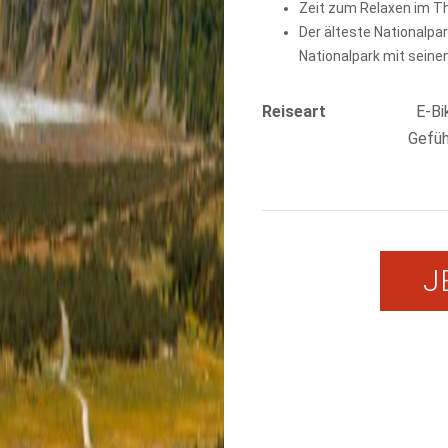
Zeit zum Relaxen im T
Der älteste Nationalp
Nationalpark mit seine
Reiseart
E-Bi
Gefüh
J