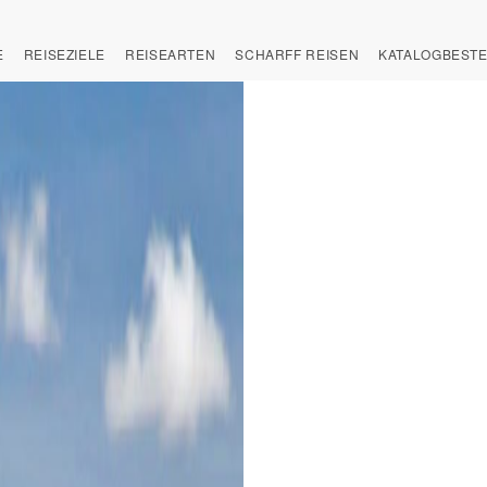
E
REISEZIELE
REISEARTEN
SCHARFF REISEN
KATALOGBEST