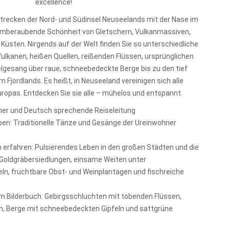
excellence!
Strecken der Nord- und Südinsel Neuseelands mit der Nase im
temberaubende Schönheit von Gletschern, Vulkanmassiven,
üsten. Nirgends auf der Welt finden Sie so unterschiedliche
lkanen, heißen Quellen, reißenden Flüssen, ursprünglichen
elgesang über raue, schneebedeckte Berge bis zu den tief
n Fjordlands. Es heißt, in Neuseeland vereinigen sich alle
opas. Entdecken Sie sie alle – mühelos und entspannt.
er und Deutsch sprechende Reiseleitung
ben: Traditionelle Tänze und Gesänge der Ureinwohner
 erfahren: Pulsierendes Leben in den großen Städten und die
 Goldgräbersiedlungen, einsame Weiten unter
ln, fruchtbare Obst- und Weinplantagen und fischreiche
 Bilderbuch: Gebirgsschluchten mit tobenden Flüssen,
en, Berge mit schneebedeckten Gipfeln und sattgrüne