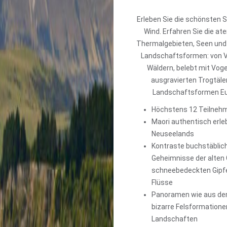
Erleben Sie die schönsten 
Wind. Erfahren Sie die a
Thermalgebieten, Seen und K
Landschaftsformen: von Vu
Wäldern, belebt mit Vog
ausgravierten Trogtäler
Landschaftsformen Eur
Höchstens 12 Teilnehm
Maori authentisch erle
Neuseelands
Kontraste buchstäblich
Geheimnisse der alten
schneebedeckten Gipfe
Flüsse
Panoramen wie aus dem
bizarre Felsformation
Landschaften