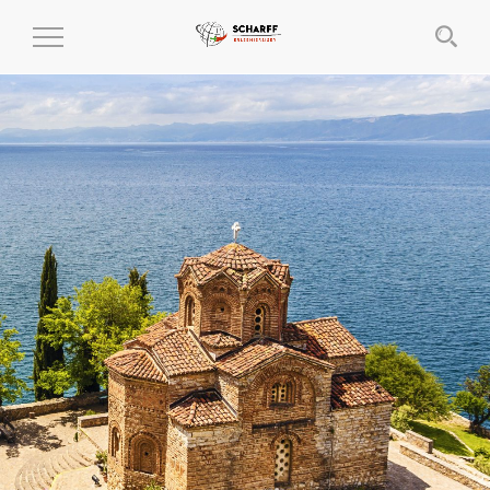
MENÜ
EIN-
UND
AUSKLAPPEN