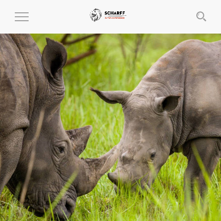
MENÜ
EIN-
UND
AUSKLAPPEN