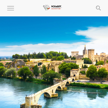
MENÜ
EIN-
UND
AUSKLAPPEN