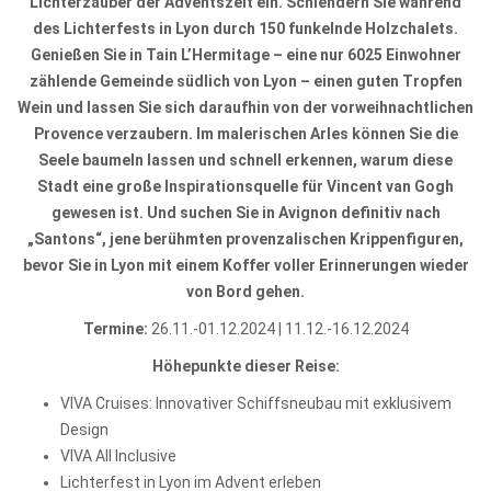
Lichterzauber der Adventszeit ein. Schlendern Sie während
des Lichterfests in Lyon durch 150 funkelnde Holzchalets.
Genießen Sie in Tain L’Hermitage – eine nur 6025 Einwohner
zählende Gemeinde südlich von Lyon – einen guten Tropfen
Wein und lassen Sie sich daraufhin von der vorweihnachtlichen
Provence verzaubern. Im malerischen Arles können Sie die
Seele baumeln lassen und schnell erkennen, warum diese
Stadt eine große Inspirationsquelle für Vincent van Gogh
gewesen ist. Und suchen Sie in Avignon definitiv nach
„Santons“, jene berühmten provenzalischen Krippenfiguren,
bevor Sie in Lyon mit einem Koffer voller Erinnerungen wieder
von Bord gehen.
Termine:
26.11.-01.12.2024 | 11.12.-16.12.2024
Höhepunkte dieser Reise:
VIVA Cruises: Innovativer Schiffsneubau mit exklusivem
Design
VIVA All Inclusive
Lichterfest in Lyon im Advent erleben