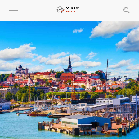
MENÜ
EIN-
UND
AUSKLAPPEN