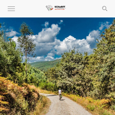
MENÜ
EIN-
UND
AUSKLAPPEN