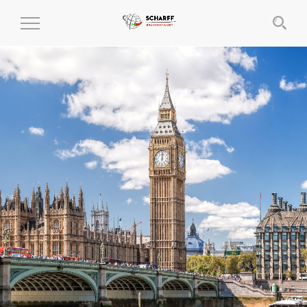
MENÜ
EIN-
UND
AUSKLAPPEN