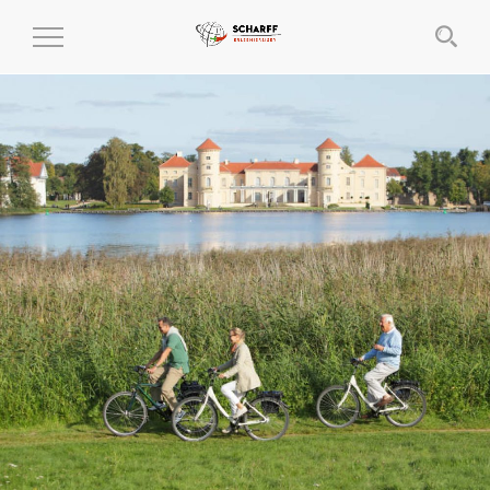
MENÜ
EIN-
UND
AUSKLAPPEN