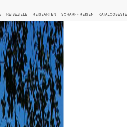
E
REISEZIELE
REISEARTEN
SCHARFF REISEN
KATALOGBEST