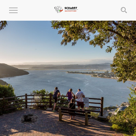
MENÜ
EIN-
UND
AUSKLAPPEN