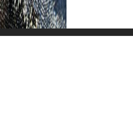
Unterkunft
Wissenswertes
G
N.
Die Elemente dieser Tour 