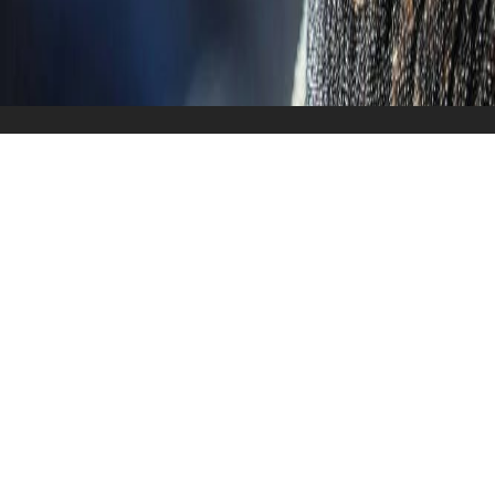
Überblick
Reiseverlauf
Alles über UNTERWEGS AUF DARWINS SPURE