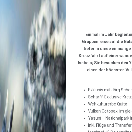
Einmal im Jahr begleit
Gruppenreise auf die Gal
tiefer in diese einmalige
Kreuzfahrt auf einer wunde
Isabela; Sie besuchen den 
einen der höchsten Vu
Exklusiv mit Jörg Schar
Scharff-Exklusive Kreu
Weltkulturerbe Quito
Vulkan Cotopaxi im gle
Yasuní – Nationalpark
Inkl. Flüge und Transfe