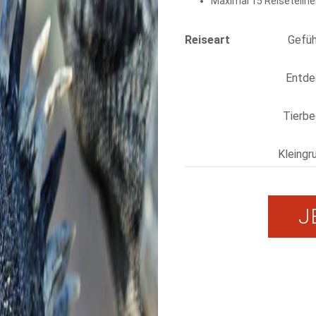
Maximal 15 Reiseteiln
Reiseart
Gefüh
Entdec
Tierbe
Kleingr
J