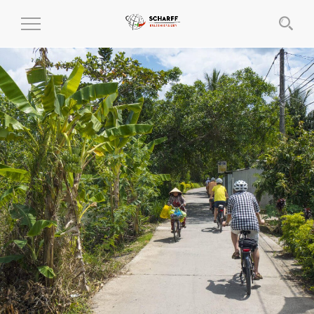
MENÜ
EIN-
UND
AUSKLAPPEN