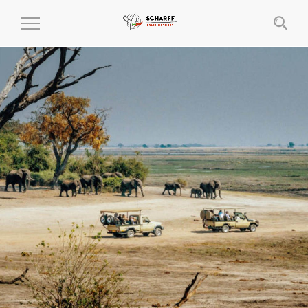
MENÜ
EIN-
UND
AUSKLAPPEN