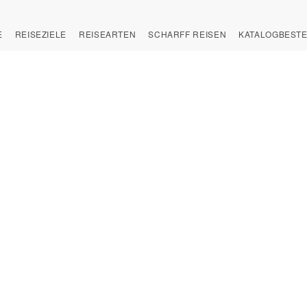
E
REISEZIELE
REISEARTEN
SCHARFF REISEN
KATALOGBEST